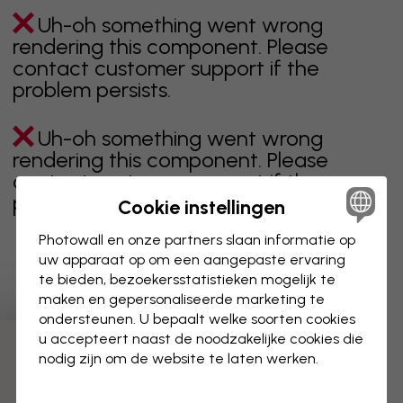
Uh-oh something went wrong
rendering this component. Please
contact customer support if the
problem persists.
Uh-oh something went wrong
rendering this component. Please
contact customer support if the
problem persists.
Cookie instellingen
Photowall en onze partners slaan informatie op
uw apparaat op om een aangepaste ervaring
te bieden, bezoekersstatistieken mogelijk te
Toont pagina 1 van 1 pagina's
maken en gepersonaliseerde marketing te
ondersteunen. U bepaalt welke soorten cookies
u accepteert naast de noodzakelijke cookies die
Ontdek meer categorieën
nodig zijn om de website te laten werken.
beige
zwart
zwart wit
blauw
bruin
groen