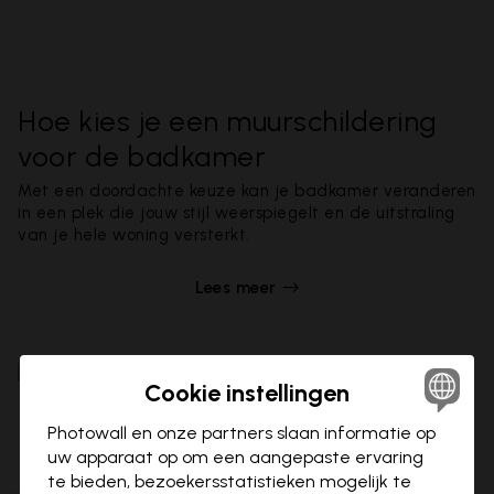
Hoe kies je een muurschildering
voor de badkamer
Met een doordachte keuze kan je badkamer veranderen
in een plek die jouw stijl weerspiegelt en de uitstraling
van je hele woning versterkt.
Lees meer
Cookie instellingen
Photowall en onze partners slaan informatie op
uw apparaat op om een aangepaste ervaring
te bieden, bezoekersstatistieken mogelijk te