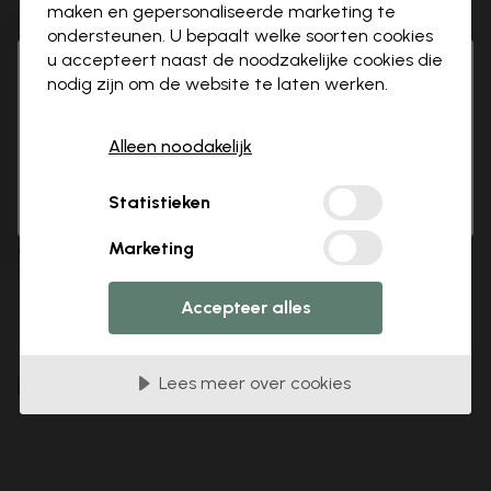
maken en gepersonaliseerde marketing te
ondersteunen. U bepaalt welke soorten cookies
u accepteert naast de noodzakelijke cookies die
3 gratis proefmonsters
Hi there!
Sluite
nodig zijn om de website te laten werken.
It looks like you are visiting us from USA.
Hoe kies je een fotobehang voor
Please go to our local store for ordering.
Alleen noodakelijk
je thuiskantoor
Select country
OK
Statistieken
Of je nu gaat voor een ontspannen sfeer, een energieke
omgeving of een combinatie van functionaliteit en stijl –
Marketing
deze gids helpt je bij het vinden van het ideale
fotobehang voor jouw werkruimte thuis.
Lees meer
Accepteer alles
Lees meer over cookies