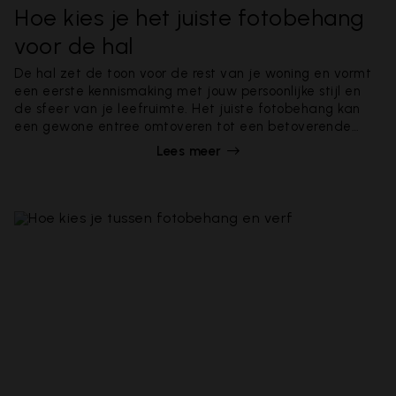
Hoe kies je het juiste fotobehang
voor de hal
De hal zet de toon voor de rest van je woning en vormt
een eerste kennismaking met jouw persoonlijke stijl en
de sfeer van je leefruimte. Het juiste fotobehang kan
een gewone entree omtoveren tot een betoverende
ruimte die gasten welkom heet – en wij helpen je graag
Lees meer
op weg.