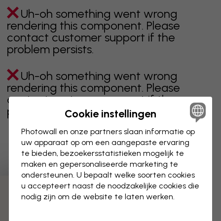
Uh-oh something went wrong
rendering this component. Please
contact customer support if the
problem persists.
Uh-oh something went wrong
rendering this component. Please
contact customer support if the
problem persists.
Cookie instellingen
Photowall en onze partners slaan informatie op
uw apparaat op om een aangepaste ervaring
te bieden, bezoekersstatistieken mogelijk te
Toont pagina 1 van 104 pagina's
maken en gepersonaliseerde marketing te
ondersteunen. U bepaalt welke soorten cookies
u accepteert naast de noodzakelijke cookies die
Ontdek meer categorieën
nodig zijn om de website te laten werken.
beige
zwart
zwart wit
blauw
bruin
groen