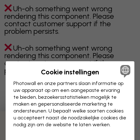
Uh-oh something went wrong
rendering this component. Please
contact customer support if the
problem persists.
Uh-oh something went wrong
rendering this component. Please
contact customer support if the
problem persists.
Cookie instellingen
Photowall en onze partners slaan informatie op
uw apparaat op om een aangepaste ervaring
te bieden, bezoekersstatistieken mogelijk te
Toont pagina 1 van 20 pagina's
maken en gepersonaliseerde marketing te
ondersteunen. U bepaalt welke soorten cookies
u accepteert naast de noodzakelijke cookies die
Ontdek meer categorieën
nodig zijn om de website te laten werken.
beige
zwart
zwart wit
blauw
bruin
groen