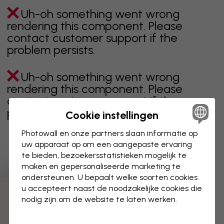
Uh-oh something went wrong
rendering this component. Please
contact customer support if the
problem persists.
Uh-oh something went wrong
rendering this component. Please
contact customer support if the
problem persists.
Cookie instellingen
Photowall en onze partners slaan informatie op
uw apparaat op om een aangepaste ervaring
te bieden, bezoekersstatistieken mogelijk te
Toont pagina 1 van 1 pagina's
maken en gepersonaliseerde marketing te
ondersteunen. U bepaalt welke soorten cookies
u accepteert naast de noodzakelijke cookies die
Ontdek meer categorieën
nodig zijn om de website te laten werken.
Beige
Zwart
Zwart wit
Blauw
Bruin
Groen