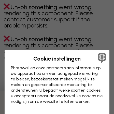
Uh-oh something went wrong
rendering this component. Please
contact customer support if the
problem persists.
Uh-oh something went wrong
rendering this component. Please
contact customer support if the
problem persists.
Cookie instellingen
Photowall en onze partners slaan informatie op
uw apparaat op om een aangepaste ervaring
te bieden, bezoekersstatistieken mogelijk te
Toont pagina 1 van 9 pagina's
maken en gepersonaliseerde marketing te
ondersteunen. U bepaalt welke soorten cookies
u accepteert naast de noodzakelijke cookies die
Ontdek meer categorieën
nodig zijn om de website te laten werken.
Beige
Zwart
Zwart wit
Blauw
Bruin
Groen