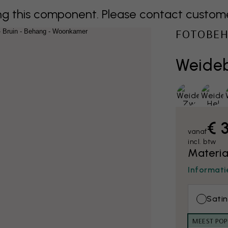
 this component. Please contact customer 
FOTOBE
Weideb
€ 
vanaf
incl. btw
Materia
Informati
Satin
MEEST POP