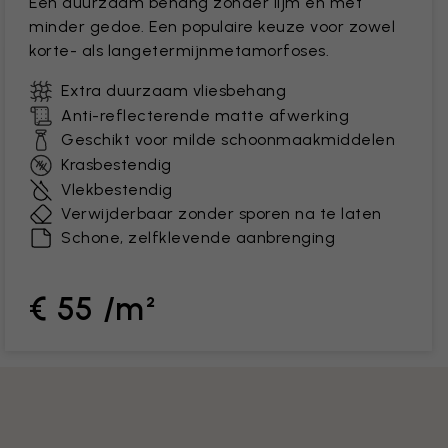
Een duurzaam behang zonder lijm en met
minder gedoe. Een populaire keuze voor zowel
korte- als langetermijnmetamorfoses.
Extra duurzaam vliesbehang
Anti-reflecterende matte afwerking
Geschikt voor milde schoonmaakmiddelen
Krasbestendig
Vlekbestendig
Verwijderbaar zonder sporen na te laten
Schone, zelfklevende aanbrenging
€ 55 /m²