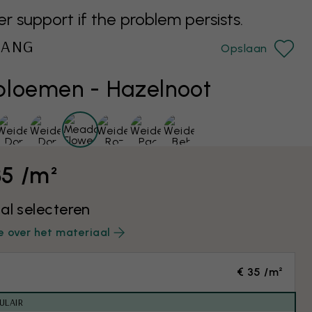
support if the problem persists.
HANG
Opslaan
loemen - Hazelnoot
35 /m²
al selecteren
e over het materiaal
€ 35 /m²
ULAIR