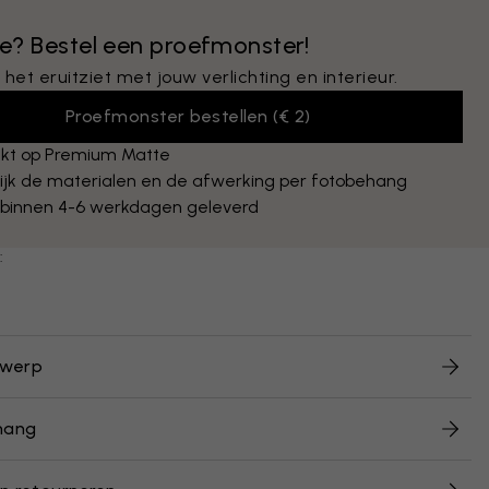
 je? Bestel een proefmonster!
 het eruitziet met jouw verlichting en interieur.
Proefmonster bestellen
(
€ 2
)
kt op Premium Matte
ijk de materialen en de afwerking per fotobehang
 binnen 4-6 werkdagen geleverd
:
twerp
hang