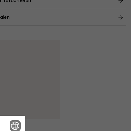
n retourneren
alen