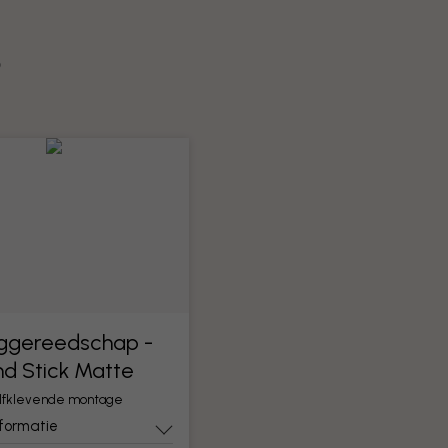
?
ggereedschap -
nd Stick Matte
elfklevende montage
nformatie