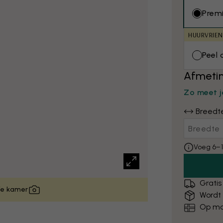
Prem
HUURVRIEN
Peel 
Afmetin
Zo meet j
Breedt
Voeg 6–1
Gratis
 je kamer
Wordt
Op ma