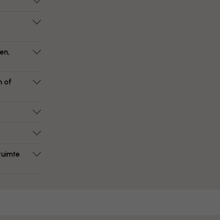
en,
n of
ruimte