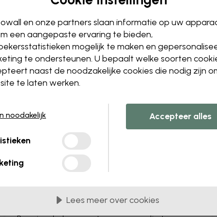
Bewerk uw behang
owall en onze partners slaan informatie op uw appara
Ons ontwerpteam kan elk mo
m een aangepaste ervaring te bieden,
Het formaat of de kleure
ekersstatistieken mogelijk te maken en gepersonalise
Een object toevoegen of 
eting te ondersteunen. U bepaalt welke soorten cooki
Een detail personaliseren
pteert naast de noodzakelijke cookies die nodig zijn 
Maak je eigen behang va
ite te laten werken.
Dien jouw wijzigingen in
en noodakelijk
Accepteer alles
istieken
keting
Geleverd in banen van 45 cm
MEEST POPULAIR
Lees meer over cookies
Premium Matte