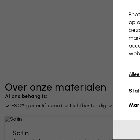
Phot
op o
bezo
mark
acce
webs
Alle
Over onze materialen
Stat
Al ons behang is:
Mar
FSC®-gecertificeerd
Lichtbestendig
PVC-vrij
Satin