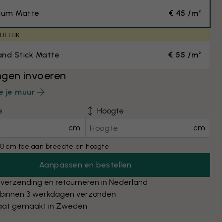
ium Matte
€ 45 /m²
DELIJK
and Stick Matte
€ 55 /m²
gen invoeren
e je muur
e
Hoogte
cm
cm
0 cm toe aan breedte en hoogte
Aanpassen en bestellen
 verzending en retourneren in Nederland
 binnen 3 werkdagen verzonden
at gemaakt in Zweden