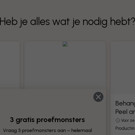
Heb je alles wat je nodig hebt
Behanggereedschap
Behan
Peel a
Alle gereedschappen voor het
3 gratis proefmonsters
monteren van behang
Voor z
Productinformatie
Producti
Vraag 3 proefmonsters aan – helemaal