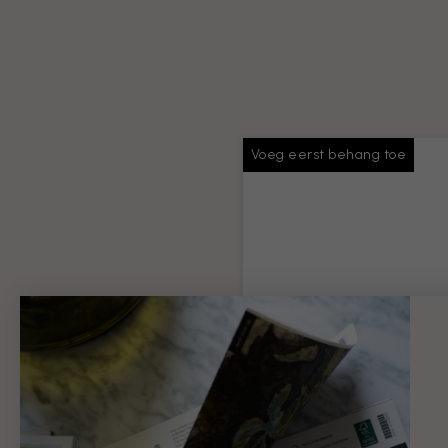
Voeg eerst behang toe
Behang plakken
Voldoende lijm voor je hele
bestelling
Productinformatie