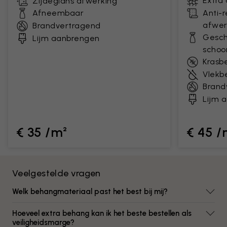
Extra
Zijdeglans afwerking
Afneembaar
Anti-
afwer
Brandvertragend
Gesch
Lijm aanbrengen
scho
Krasb
Vlekb
Brand
Lijm 
€ 35 /m²
€ 45 /
Veelgestelde vragen
Welk behangmateriaal past het best bij mij?
Hoeveel extra behang kan ik het beste bestellen als
veiligheidsmarge?