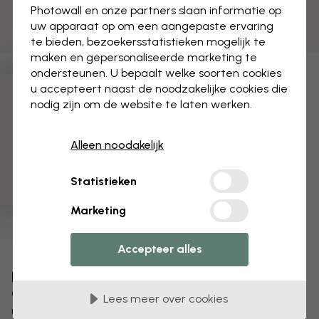
Photowall en onze partners slaan informatie op
uw apparaat op om een aangepaste ervaring
te bieden, bezoekersstatistieken mogelijk te
maken en gepersonaliseerde marketing te
ondersteunen. U bepaalt welke soorten cookies
u accepteert naast de noodzakelijke cookies die
3 gratis proefmonsters
nodig zijn om de website te laten werken.
Alleen noodakelijk
Statistieken
Marketing
Accepteer alles
Bewerk uw behang
Ons ontwerpteam kan elk motief aanpassen om het
Lees meer over cookies
uniek voor jou te maken.