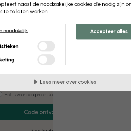
 this component. Please contact customer 
pteert naast de noodzakelijke cookies die nodig zijn 
ite te laten werken.
en noodakelijk
Accepteer alles
3 gratis proefmonsters
istieken
Vraag 3 proefmonsters aan – helemaal
gratis.
keting
mail
Lees meer over cookies
ustomer type
Het is voor mij
Het is voor een professioneel project
Code ontvangen