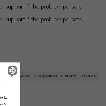
support if the problem persists.
support if the problem persists.
geel
Badkamer
Slaapkamer
Plafond
Eetkamer
at
erde
es u