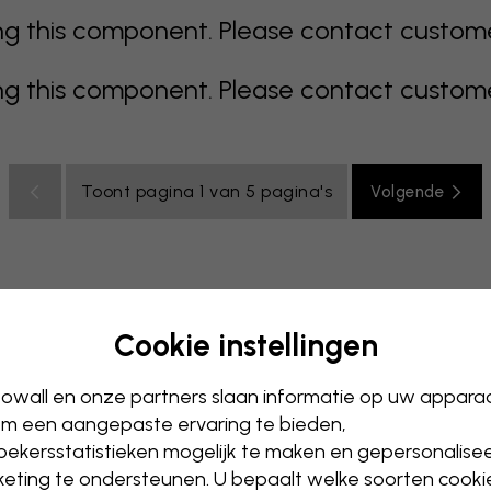
 this component. Please contact customer 
 this component. Please contact customer 
Toont pagina 1 van 5 pagina's
Volgende
Cookie instellingen
s
kleurrijk
oranje
roze
paars
rood
turkoois
wit
owall en onze partners slaan informatie op uw appara
er
Kantoor
m een aangepaste ervaring te bieden,
ekersstatistieken mogelijk te maken en gepersonalise
eting te ondersteunen. U bepaalt welke soorten cooki