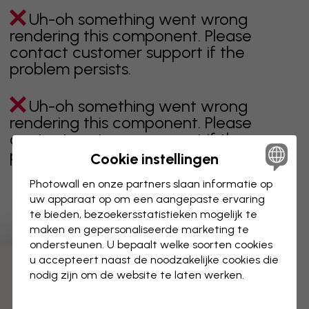
Uh-oh something went wrong
rendering this component. Please
contact customer support if the
problem persists.
Uh-oh something went wrong
rendering this component. Please
contact customer support if the
problem persists.
Cookie instellingen
Photowall en onze partners slaan informatie op
uw apparaat op om een aangepaste ervaring
te bieden, bezoekersstatistieken mogelijk te
Toont pagina 1 van 3 pagina's
maken en gepersonaliseerde marketing te
ondersteunen. U bepaalt welke soorten cookies
u accepteert naast de noodzakelijke cookies die
Ontdek meer categorieën
nodig zijn om de website te laten werken.
beige
zwart
zwart wit
blauw
bruin
groen