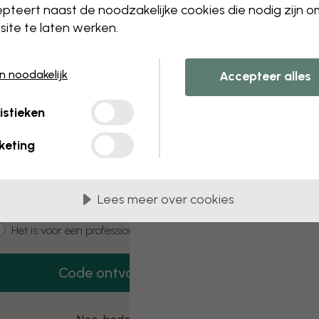
 this component. Please contact customer 
pteert naast de noodzakelijke cookies die nodig zijn 
ite te laten werken.
en noodakelijk
Accepteer alles
3 gratis proefmonsters
istieken
Vraag 3 proefmonsters aan – helemaal
gratis.
keting
mail
Lees meer over cookies
ustomer type
Het is voor mij
Het is voor een professioneel project
Code ontvangen