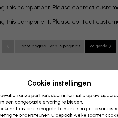
 this component. Please contact customer 
 this component. Please contact customer 
Toont pagina 1 van 16 pagina's
Volgende
Cookie instellingen
s
kleurrijk
oranje
roze
paars
rood
turkoois
wit
owall en onze partners slaan informatie op uw appara
Tienerkamer
m een aangepaste ervaring te bieden,
ekersstatistieken mogelijk te maken en gepersonalise
eting te ondersteunen. U bepaalt welke soorten cooki