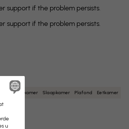
support if the problem persists.
support if the problem persists.
geel
Badkamer
Slaapkamer
Plafond
Eetkamer
at
erde
es u