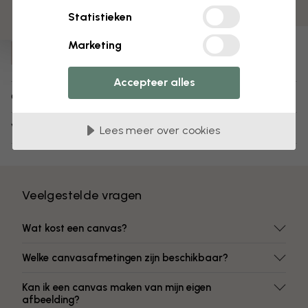
Kleuren vervagen niet
Statistieken
Artikelnummer:
Marketing
e21746
Accepteer alles
Over het ontwerp
Verzending en retourneren
Lees meer over cookies
Veelgestelde vragen
Wat kost een canvas?
Welke canvasafmetingen zijn beschikbaar?
Kan ik een canvas maken van mijn eigen
afbeelding?