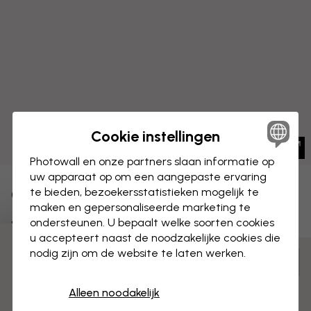
Cookie instellingen
Photowall en onze partners slaan informatie op
uw apparaat op om een aangepaste ervaring
te bieden, bezoekersstatistieken mogelijk te
CANVAS
Opslaan
maken en gepersonaliseerde marketing te
ondersteunen. U bepaalt welke soorten cookies
Waterval Glade Eenhoorns
u accepteert naast de noodzakelijke cookies die
3 gratis proefmonsters
nodig zijn om de website te laten werken.
Aanpassen en bestellen
Voorgemonteerd en klaar om op te hangen
Alleen noodakelijk
Mat oppervlak