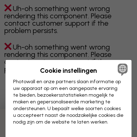
Uh-oh something went wrong
rendering this component. Please
contact customer support if the
problem persists.
Uh-oh something went wrong
rendering this component. Please
contact customer support if the
problem persists.
Cookie instellingen
Photowall en onze partners slaan informatie op
uw apparaat op om een aangepaste ervaring
te bieden, bezoekersstatistieken mogelijk te
Toont pagina 1 van 57 pagina's
maken en gepersonaliseerde marketing te
ondersteunen. U bepaalt welke soorten cookies
u accepteert naast de noodzakelijke cookies die
Ontdek meer categorieën
nodig zijn om de website te laten werken.
beige
zwart
zwart wit
blauw
bruin
groen