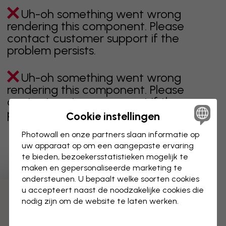
Uh-oh something went wrong
rendering this component. Please
contact customer support if the
problem persists.
Uh-oh something went wrong
rendering this component. Please
contact customer support if the
problem persists.
Cookie instellingen
Photowall en onze partners slaan informatie op
uw apparaat op om een aangepaste ervaring
te bieden, bezoekersstatistieken mogelijk te
Toont pagina 1 van 1 pagina's
maken en gepersonaliseerde marketing te
ondersteunen. U bepaalt welke soorten cookies
u accepteert naast de noodzakelijke cookies die
Ontdek meer categorieën
nodig zijn om de website te laten werken.
beige
zwart
zwart wit
blauw
bruin
groen