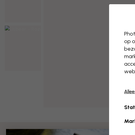
Phot
op o
bezo
mark
acce
webs
Alle
Stat
Mar