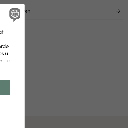
n retourneren
at
erde
es u
om de