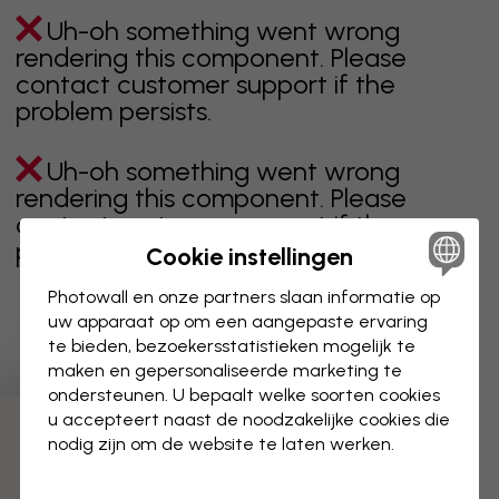
Uh-oh something went wrong
rendering this component. Please
contact customer support if the
problem persists.
Uh-oh something went wrong
rendering this component. Please
contact customer support if the
problem persists.
Cookie instellingen
Photowall en onze partners slaan informatie op
uw apparaat op om een aangepaste ervaring
te bieden, bezoekersstatistieken mogelijk te
Toont pagina 1 van 3 pagina's
maken en gepersonaliseerde marketing te
ondersteunen. U bepaalt welke soorten cookies
u accepteert naast de noodzakelijke cookies die
Ontdek meer categorieën
nodig zijn om de website te laten werken.
beige
zwart
zwart wit
blauw
bruin
groen