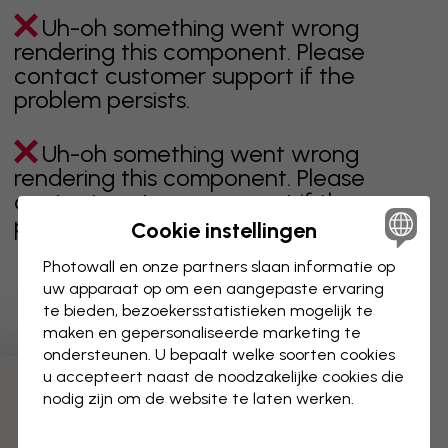
Uh-oh something went wrong
rendering this component. Please
contact customer support if the
problem persists.
Uh-oh something went wrong
rendering this component. Please
contact customer support if the
problem persists.
Cookie instellingen
Photowall en onze partners slaan informatie op
uw apparaat op om een aangepaste ervaring
te bieden, bezoekersstatistieken mogelijk te
Toont pagina 1 van 1 pagina's
maken en gepersonaliseerde marketing te
ondersteunen. U bepaalt welke soorten cookies
u accepteert naast de noodzakelijke cookies die
Ontdek meer categorieën
nodig zijn om de website te laten werken.
beige
zwart
zwart wit
blauw
bruin
groen