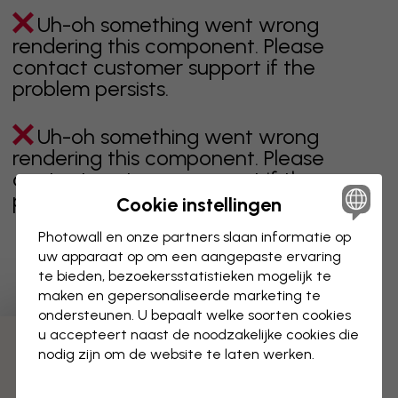
Uh-oh something went wrong
rendering this component. Please
contact customer support if the
problem persists.
Uh-oh something went wrong
rendering this component. Please
contact customer support if the
problem persists.
Cookie instellingen
Photowall en onze partners slaan informatie op
uw apparaat op om een aangepaste ervaring
te bieden, bezoekersstatistieken mogelijk te
Toont pagina 1 van 1 pagina's
maken en gepersonaliseerde marketing te
ondersteunen. U bepaalt welke soorten cookies
u accepteert naast de noodzakelijke cookies die
Ontdek meer categorieën
nodig zijn om de website te laten werken.
beige
zwart
zwart wit
blauw
bruin
groen