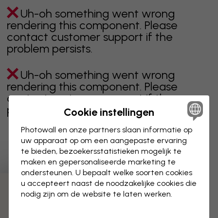
Uh-oh something went wrong
rendering this component. Please
contact customer support if the
problem persists.
Uh-oh something went wrong
rendering this component. Please
contact customer support if the
problem persists.
Cookie instellingen
Photowall en onze partners slaan informatie op
uw apparaat op om een aangepaste ervaring
te bieden, bezoekersstatistieken mogelijk te
Toont pagina 1 van 3 pagina's
maken en gepersonaliseerde marketing te
ondersteunen. U bepaalt welke soorten cookies
u accepteert naast de noodzakelijke cookies die
Ontdek meer categorieën
nodig zijn om de website te laten werken.
beige
zwart
zwart wit
blauw
bruin
groen