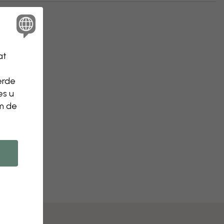
at
erde
es u
om de