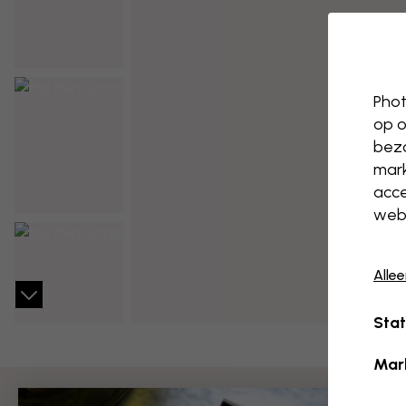
Phot
op o
bezo
mark
acce
webs
Alle
Stat
Mar