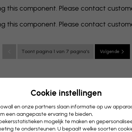
 this component. Please contact customer 
 this component. Please contact customer 
Toont pagina 1 van 7 pagina's
Volgende
Cookie instellingen
s
kleurrijk
oranje
roze
paars
rood
turkoois
wit
owall en onze partners slaan informatie op uw appara
ntoor
Tienerkamer
Plafond
m een aangepaste ervaring te bieden,
ekersstatistieken mogelijk te maken en gepersonalise
eting te ondersteunen. U bepaalt welke soorten cooki