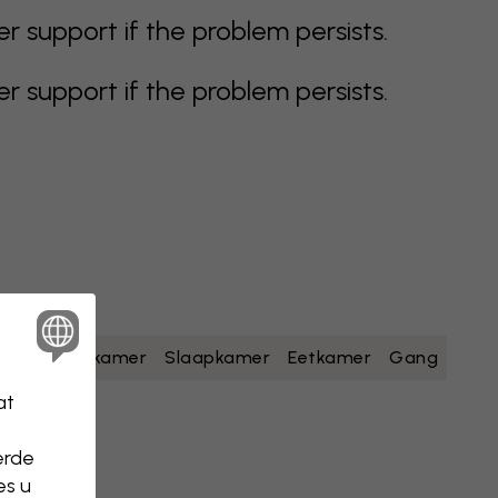
support if the problem persists.
support if the problem persists.
geel
Badkamer
Slaapkamer
Eetkamer
Gang
at
erde
es u