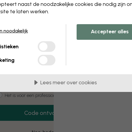
 this component. Please contact customer 
pteert naast de noodzakelijke cookies die nodig zijn 
ite te laten werken.
en noodakelijk
Accepteer alles
3 gratis proefmonsters
istieken
Vraag 3 proefmonsters aan – helemaal
gratis.
keting
mail
Lees meer over cookies
ustomer type
Het is voor mij
Het is voor een professioneel project
Code ontvangen