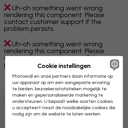
Uh-oh something went wrong
rendering this component. Please
contact customer support if the
problem persists.
Uh-oh something went wrong
rendering this component. Please
contact customer support if the
problem persists.
Cookie instellingen
Photowall en onze partners slaan informatie op
uw apparaat op om een aangepaste ervaring
te bieden, bezoekersstatistieken mogelijk te
Toont pagina 1 van 1 pagina's
maken en gepersonaliseerde marketing te
ondersteunen. U bepaalt welke soorten cookies
u accepteert naast de noodzakelijke cookies die
Ontdek meer categorieën
nodig zijn om de website te laten werken.
beige
zwart
zwart wit
blauw
bruin
groen