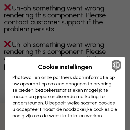
Uh-oh something went wrong
rendering this component. Please
contact customer support if the
problem persists.
Uh-oh something went wrong
rendering this component. Please
contact customer support if the
problem persists.
Cookie instellingen
Photowall en onze partners slaan informatie op
uw apparaat op om een aangepaste ervaring
te bieden, bezoekersstatistieken mogelijk te
Toont pagina 1 van 1 pagina's
maken en gepersonaliseerde marketing te
ondersteunen. U bepaalt welke soorten cookies
u accepteert naast de noodzakelijke cookies die
Ontdek meer categorieën
nodig zijn om de website te laten werken.
beige
zwart
zwart wit
blauw
bruin
groen