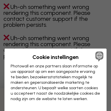
Uh-oh something went wrong
rendering this component. Please
contact customer support if the
problem persists.
Uh-oh something went wrong
rendering this component. Please
contact customer support if the
problem persists.
Cookie instellingen
Photowall en onze partners slaan informatie op
uw apparaat op om een aangepaste ervaring
te bieden, bezoekersstatistieken mogelijk te
Toont pagina 1 van 1 pagina's
maken en gepersonaliseerde marketing te
ondersteunen. U bepaalt welke soorten cookies
u accepteert naast de noodzakelijke cookies die
Ontdek meer categorieën
nodig zijn om de website te laten werken.
beige
zwart
zwart wit
blauw
bruin
groen