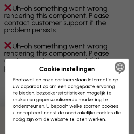
Uh-oh something went wrong
rendering this component. Please
contact customer support if the
problem persists.
Uh-oh something went wrong
rendering this component. Please
contact customer support if the
problem persists.
Cookie instellingen
Photowall en onze partners slaan informatie op
uw apparaat op om een aangepaste ervaring
te bieden, bezoekersstatistieken mogelijk te
Toont pagina 1 van 22 pagina's
maken en gepersonaliseerde marketing te
ondersteunen. U bepaalt welke soorten cookies
u accepteert naast de noodzakelijke cookies die
Ontdek meer categorieën
nodig zijn om de website te laten werken.
beige
zwart
zwart wit
blauw
bruin
groen