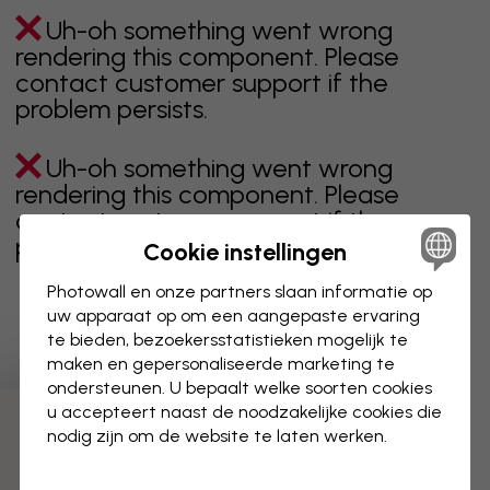
Uh-oh something went wrong
rendering this component. Please
contact customer support if the
problem persists.
Uh-oh something went wrong
rendering this component. Please
contact customer support if the
problem persists.
Cookie instellingen
Photowall en onze partners slaan informatie op
uw apparaat op om een aangepaste ervaring
te bieden, bezoekersstatistieken mogelijk te
Toont pagina 1 van 15 pagina's
maken en gepersonaliseerde marketing te
ondersteunen. U bepaalt welke soorten cookies
u accepteert naast de noodzakelijke cookies die
Ontdek meer categorieën
nodig zijn om de website te laten werken.
beige
zwart
zwart wit
blauw
bruin
groen