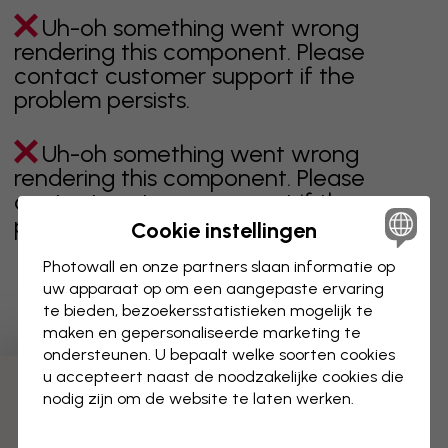
Uh-oh something went wrong
rendering this component. Please
contact customer support if the
problem persists.
Uh-oh something went wrong
rendering this component. Please
contact customer support if the
problem persists.
Cookie instellingen
Photowall en onze partners slaan informatie op
uw apparaat op om een aangepaste ervaring
te bieden, bezoekersstatistieken mogelijk te
Toont pagina 1 van 1 pagina's
maken en gepersonaliseerde marketing te
ondersteunen. U bepaalt welke soorten cookies
u accepteert naast de noodzakelijke cookies die
Ontdek meer categorieën
nodig zijn om de website te laten werken.
beige
zwart
zwart wit
blauw
bruin
groen