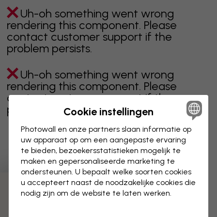
Uh-oh something went wrong
rendering this component. Please
contact customer support if the
problem persists.
Uh-oh something went wrong
rendering this component. Please
contact customer support if the
problem persists.
Cookie instellingen
Photowall en onze partners slaan informatie op
uw apparaat op om een aangepaste ervaring
te bieden, bezoekersstatistieken mogelijk te
Toont pagina 1 van 1 pagina's
maken en gepersonaliseerde marketing te
ondersteunen. U bepaalt welke soorten cookies
u accepteert naast de noodzakelijke cookies die
Ontdek meer categorieën
nodig zijn om de website te laten werken.
beige
zwart
zwart wit
blauw
bruin
groen