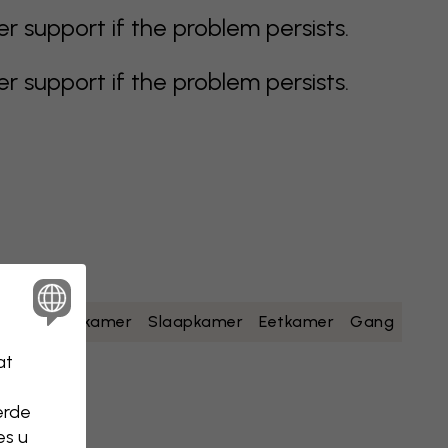
support if the problem persists.
support if the problem persists.
geel
Badkamer
Slaapkamer
Eetkamer
Gang
at
erde
es u