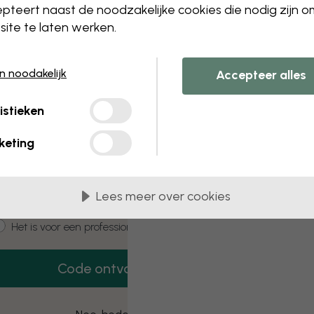
 this component. Please contact customer 
pteert naast de noodzakelijke cookies die nodig zijn 
ite te laten werken.
en noodakelijk
Accepteer alles
3 gratis proefmonsters
istieken
Vraag 3 proefmonsters aan – helemaal
gratis.
keting
mail
Lees meer over cookies
ustomer type
Het is voor mij
Het is voor een professioneel project
Code ontvangen