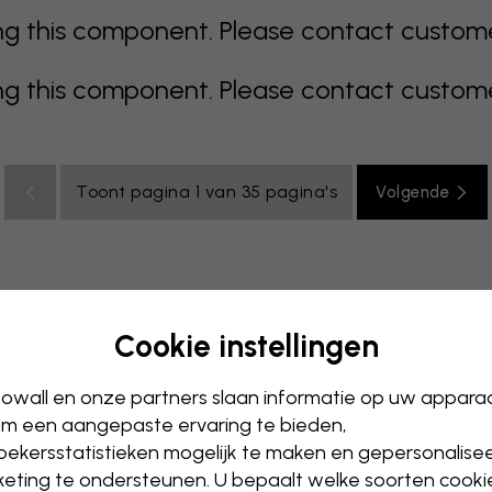
 this component. Please contact customer 
 this component. Please contact customer 
Toont pagina 1 van 35 pagina's
Volgende
Cookie instellingen
s
kleurrijk
oranje
roze
paars
rood
turkoois
wit
owall en onze partners slaan informatie op uw appara
ntoor
Tienerkamer
Plafond
m een aangepaste ervaring te bieden,
ekersstatistieken mogelijk te maken en gepersonalise
eting te ondersteunen. U bepaalt welke soorten cooki