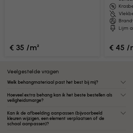
Krasb
Vlekb
Brand
Lijm 
€ 35 /m²
€ 45 /
Veelgestelde vragen
Welk behangmateriaal past het best bij mij?
Hoeveel extra behang kan ik het beste bestellen als
veiligheidsmarge?
Kan ik de afbeelding aanpassen (bijvoorbeeld
kleuren wijzigen, een element verplaatsen of de
schaal aanpassen)?