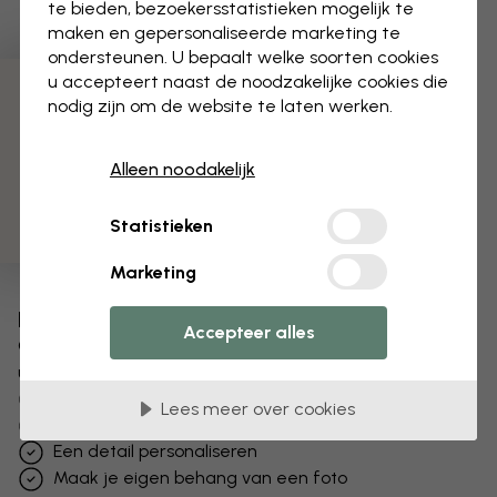
te bieden, bezoekersstatistieken mogelijk te
maken en gepersonaliseerde marketing te
ondersteunen. U bepaalt welke soorten cookies
u accepteert naast de noodzakelijke cookies die
3 gratis proefmonsters
nodig zijn om de website te laten werken.
Alleen noodakelijk
Statistieken
Marketing
Bewerk uw behang
Accepteer alles
Ons ontwerpteam kan elk motief aanpassen om het
uniek voor jou te maken.
Het formaat of de kleuren aanpassen
Lees meer over cookies
Een object toevoegen of verwijderen
Een detail personaliseren
Maak je eigen behang van een foto