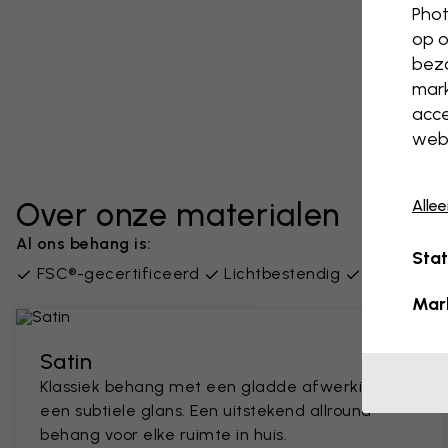
Phot
op o
bezo
mark
acce
webs
Alle
Over onze materialen
Al ons behang is:
Stat
FSC®-gecertificeerd
Lichtbestendig
PVC-vrij
Mar
Satin
Klassiek behang met een gladde afwerking en
een subtiele glans. Een uitstekend allround
behang voor elke ruimte in huis.