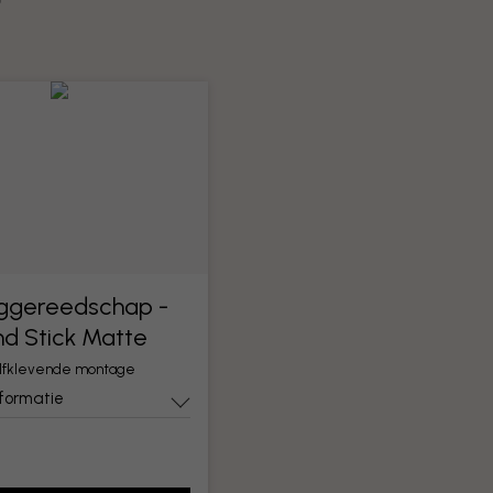
?
ggereedschap -
nd Stick Matte
elfklevende montage
nformatie