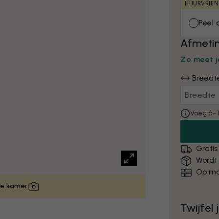
HUURVRIEN
Peel 
Afmetin
Zo meet j
Breedt
Voeg 6–1
Gratis
Wordt
Op ma
 je kamer
Twijfel