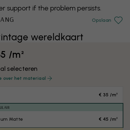
support if the problem persists.
HANG
Opslaan
vintage wereldkaart
35 /m²
al selecteren
e over het materiaal
€ 35 /m²
ULAIR
ium Matte
€ 45 /m²