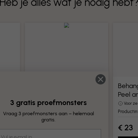
Heb je alles wat je nodig hebt
Behanggereedschap
Behan
Peel a
Alle gereedschappen voor het
3 gratis proefmonsters
monteren van behang
Voor z
Productinformatie
Producti
Vraag 3 proefmonsters aan – helemaal
gratis.
€ 23
€ 23
mail