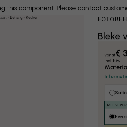
 this component. Please contact customer 
FOTOBE
Bleke 
€ 
vanaf
incl. btw
Materia
Informati
Satin
MEEST POP
Prem