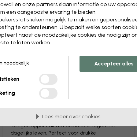
owall en onze partners slaan informatie op uw appara
Het formaat of de kleure
m een aangepaste ervaring te bieden,
Een object toevoegen of 
ekersstatistieken mogelijk te maken en gepersonalise
Een detail personaliseren
Maak je eigen behang va
eting te ondersteunen. U bepaalt welke soorten cooki
pteert naast de noodzakelijke cookies die nodig zijn 
Dien jouw wijzigingen in
ite te laten werken.
en noodakelijk
Accepteer alles
istieken
Geleverd in banen van 45 cm
keting
MEEST POPULAIR
Premium Matte
Lees meer over cookies
Premium behang met een eenvoudig te
reinigen oppervlak dat bestand is tegen het
dagelijks leven. Perfect voor drukke