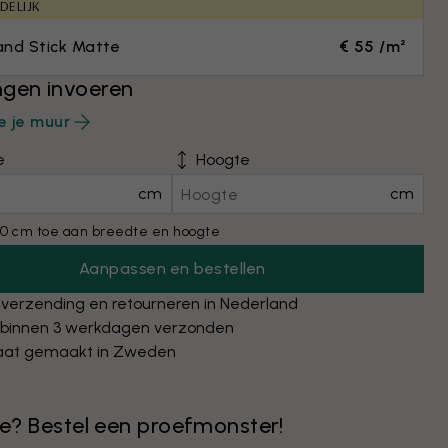
DELIJK
and Stick Matte
€ 55 /m²
gen invoeren
e je muur
e
Hoogte
cm
cm
0 cm toe aan breedte en hoogte
Aanpassen en bestellen
 verzending en retourneren in Nederland
 binnen 3 werkdagen verzonden
at gemaakt in Zweden
 je? Bestel een proefmonster!