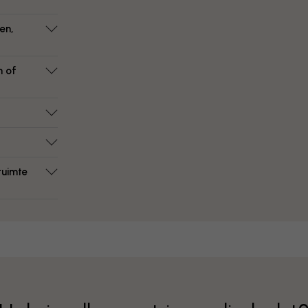
en,
n of
ruimte