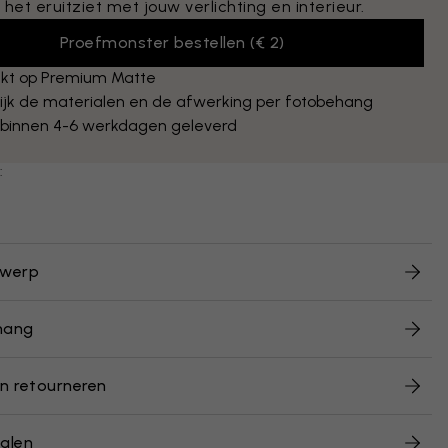
 het eruitziet met jouw verlichting en interieur.
Proefmonster bestellen
(
€ 2
)
kt op Premium Matte
ijk de materialen en de afwerking per fotobehang
 binnen 4-6 werkdagen geleverd
:
twerp
hang
n retourneren
alen