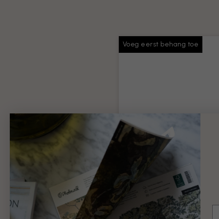
Voeg eerst behang toe
Behang plakken
Voldoende lijm voor je hele
bestelling
Productinformatie
€ 9
E