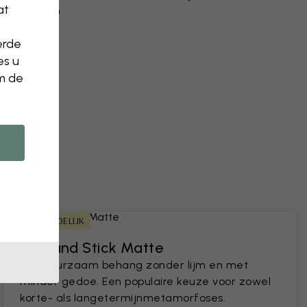
at
n aanpassen
verwijderen
erde
n een foto
es u
om de
HUURVRIENDELIJK
Peel and Stick Matte
Een duurzaam behang zonder lijm en met
minder gedoe. Een populaire keuze voor zowel
korte- als langetermijnmetamorfoses.