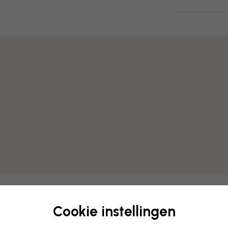
Cookie instellingen
Bewerk uw behang
Ons ontwerpteam kan elk mo