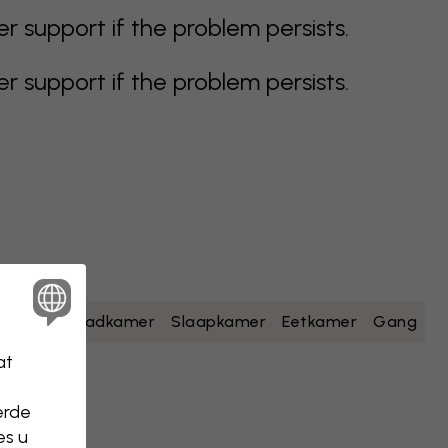
support if the problem persists.
support if the problem persists.
t
Geel
Badkamer
Slaapkamer
Eetkamer
Gang
at
erde
es u