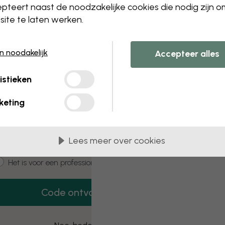
 this component. Please contact customer 
pteert naast de noodzakelijke cookies die nodig zijn 
ite te laten werken.
en noodakelijk
Accepteer alles
3 gratis proefmonsters
istieken
Vraag 3 proefmonsters aan – helemaal
gratis.
keting
mail
Lees meer over cookies
ustomer type
Het is voor mij
Het is voor een professioneel project
Code ontvangen