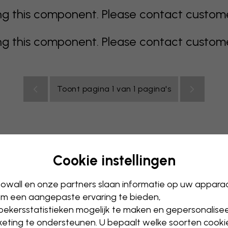
 this component. Please contact customer 
 this component. Please contact customer 
Toont pagina 1 van 1 pagina's
Cookie instellingen
js
Kleurrijk
Oranje
Roze
Paars
Rood
Turkoois
Wi
owall en onze partners slaan informatie op uw appara
ntoor
Tienerkamer
m een aangepaste ervaring te bieden,
ekersstatistieken mogelijk te maken en gepersonalise
eting te ondersteunen. U bepaalt welke soorten cooki