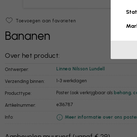
Stat
Toevoegen aan favorieten
Mar
Bananen
Over het product:
Linnea Nilsson Lundell
Ontwerper:
1-3 werkdagen
Verzending binnen:
Poster (ook verkrijgbaar als
behang
,
c
Producttype:
e316787
Artikelnummer:
Meer informatie over ons poste
info:
Aanbevolen muurverf
(
vanaf € 29
)