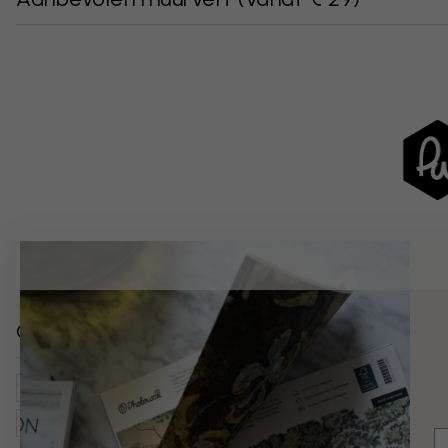
Gerelateerde categorieën
Kinderkamer
Kaarten, Vlaggen & Plaatsen
Gebouwt
Kunst Voor Kids
E