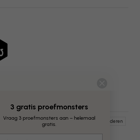
3 gratis proefmonsters
Vraag 3 proefmonsters aan – helemaal
ypen & -kenmerken
Bars & Restaurants
Kinderen
gratis.
mail