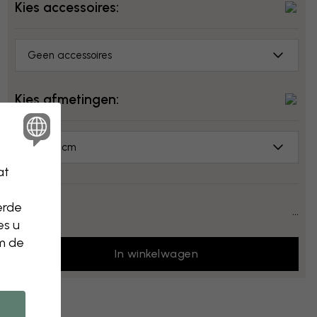
Kies accessoires:
Geen accessoires
Kies afmetingen:
50x50 cm
at
erde
Prijs:
...
es u
om de
In winkelwagen