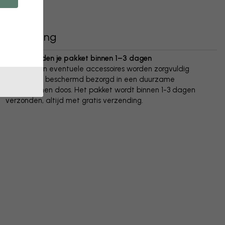
Bezorging
We verzenden je pakket binnen 1–3 dagen
Je poster en eventuele accessoires worden zorgvuldig
verpakt en beschermd bezorgd in een duurzame
golfkartonnen doos. Het pakket wordt binnen 1-3 dagen
verzonden, altijd met gratis verzending.