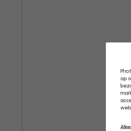
Phot
op o
bezo
mark
acce
webs
Alle