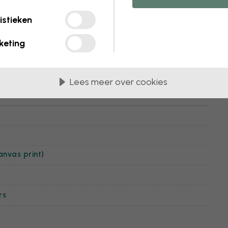
istieken
keting
Lees meer over cookies
anvas print
)
rs