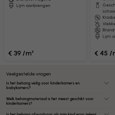
Gesch
Lijm aanbrengen
scho
Krasb
Vlekb
Brand
Lijm 
€ 39 /m²
€ 45 /
Veelgestelde vragen
Is het behang veilig voor kinderkamers en
babykamers?
Welk behangmateriaal is het meest geschikt voor
kinderkamers?
Is het behang afwasbaar als mijn kind erop tekent