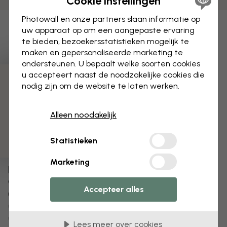
Cookie instellingen
Photowall en onze partners slaan informatie op
uw apparaat op om een aangepaste ervaring
te bieden, bezoekersstatistieken mogelijk te
maken en gepersonaliseerde marketing te
ondersteunen. U bepaalt welke soorten cookies
u accepteert naast de noodzakelijke cookies die
3 gratis proefmonsters
nodig zijn om de website te laten werken.
Alleen noodakelijk
Statistieken
Marketing
Bewerk uw behang
Ons ontwerpteam kan elk motief aanpassen om het
Accepteer alles
uniek voor jou te maken.
Het formaat of de kleuren aanpassen
Een object toevoegen of verwijderen
Lees meer over cookies