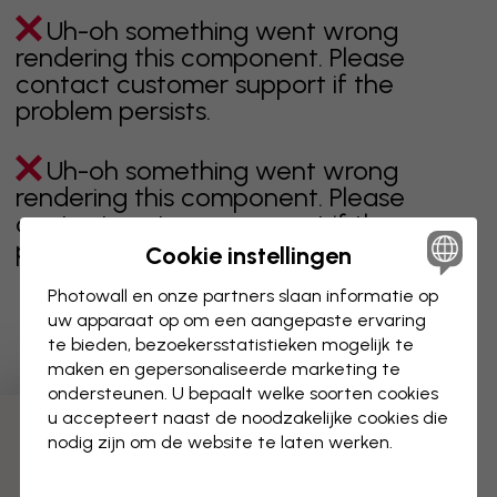
Uh-oh something went wrong
rendering this component. Please
contact customer support if the
problem persists.
Uh-oh something went wrong
rendering this component. Please
contact customer support if the
problem persists.
Cookie instellingen
Photowall en onze partners slaan informatie op
uw apparaat op om een aangepaste ervaring
te bieden, bezoekersstatistieken mogelijk te
Toont pagina 1 van 1 pagina's
maken en gepersonaliseerde marketing te
ondersteunen. U bepaalt welke soorten cookies
u accepteert naast de noodzakelijke cookies die
Ontdek meer categorieën
nodig zijn om de website te laten werken.
beige
zwart
zwart wit
blauw
bruin
groen