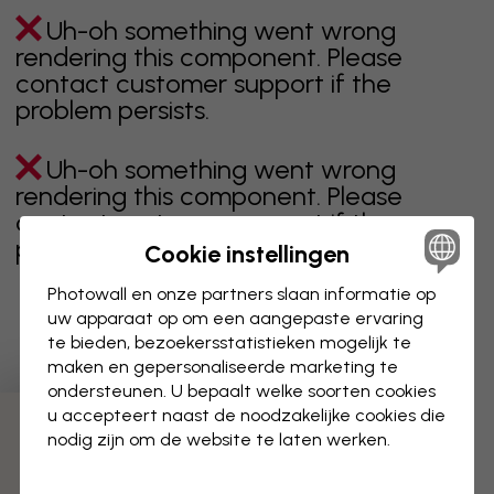
Uh-oh something went wrong
rendering this component. Please
contact customer support if the
problem persists.
Uh-oh something went wrong
rendering this component. Please
contact customer support if the
problem persists.
Cookie instellingen
Photowall en onze partners slaan informatie op
uw apparaat op om een aangepaste ervaring
te bieden, bezoekersstatistieken mogelijk te
Toont pagina 1 van 1 pagina's
maken en gepersonaliseerde marketing te
ondersteunen. U bepaalt welke soorten cookies
u accepteert naast de noodzakelijke cookies die
Ontdek meer categorieën
nodig zijn om de website te laten werken.
beige
zwart
zwart wit
blauw
bruin
groen