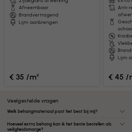
Extra
Zijdeglans afwerking
Afneembaar
Anti-
afwer
Brandvertragend
Gesch
Lijm aanbrengen
scho
Krasb
Vlekb
Brand
Lijm 
€ 35 /m²
€ 45 /
Veelgestelde vragen
Welk behangmateriaal past het best bij mij?
Hoeveel extra behang kan ik het beste bestellen als
veiligheidsmarge?