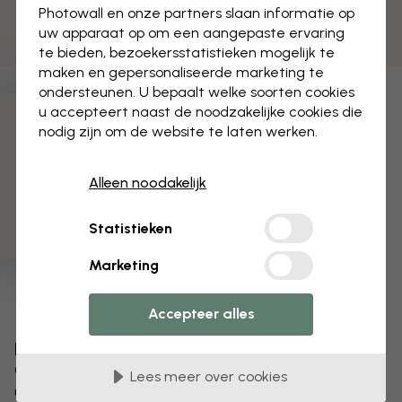
Photowall en onze partners slaan informatie op
uw apparaat op om een aangepaste ervaring
te bieden, bezoekersstatistieken mogelijk te
maken en gepersonaliseerde marketing te
ondersteunen. U bepaalt welke soorten cookies
u accepteert naast de noodzakelijke cookies die
3 gratis proefmonsters
nodig zijn om de website te laten werken.
Alleen noodakelijk
Statistieken
Marketing
Accepteer alles
Bewerk uw behang
Ons ontwerpteam kan elk motief aanpassen om het
Lees meer over cookies
uniek voor jou te maken.