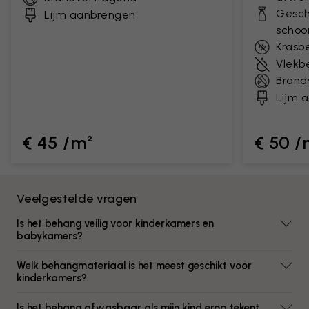
Gesch
Lijm aanbrengen
scho
Krasb
Vlekb
Brand
Lijm 
€ 45 /m²
€ 50 /
Veelgestelde vragen
Is het behang veilig voor kinderkamers en
babykamers?
Welk behangmateriaal is het meest geschikt voor
kinderkamers?
Is het behang afwasbaar als mijn kind erop tekent