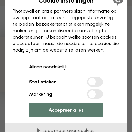
Cookie instellingen
Photowall en onze partners slaan informatie op
uw apparaat op om een aangepaste ervaring
te bieden, bezoekersstatistieken mogelijk te
maken en gepersonaliseerde marketing te
ondersteunen. U bepaalt welke soorten cookies
u accepteert naast de noodzakelijke cookies die
3 gratis proefmonsters
nodig zijn om de website te laten werken.
Alleen noodakelijk
Statistieken
Marketing
Bewerk uw behang
Ons ontwerpteam kan elk motief aanpassen om het
Accepteer alles
uniek voor jou te maken.
Het formaat of de kleuren aanpassen
Een object toevoegen of verwijderen
Lees meer over cookies