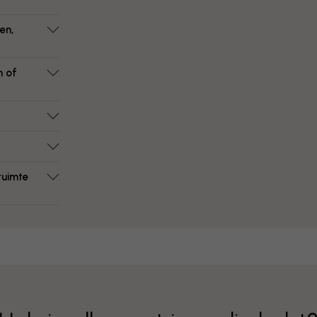
en,
n of
ruimte