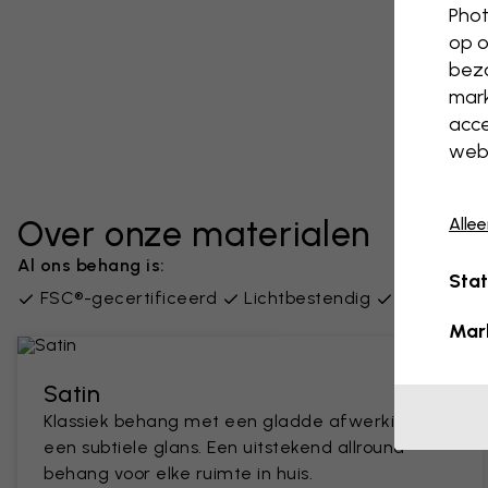
Phot
op o
bezo
mark
acce
webs
Alle
Over onze materialen
Al ons behang is:
Stat
FSC®-gecertificeerd
Lichtbestendig
PVC-vrij
Mar
Satin
Klassiek behang met een gladde afwerking en
een subtiele glans. Een uitstekend allround
behang voor elke ruimte in huis.