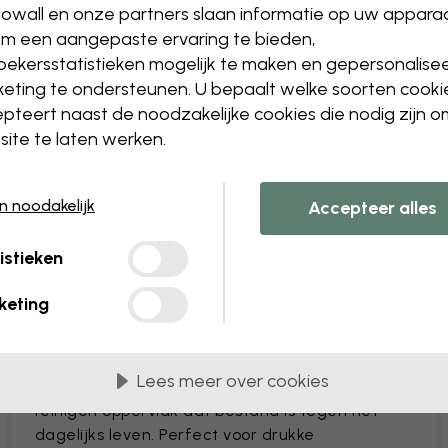
owall en onze partners slaan informatie op uw appara
Het formaat of de kleure
m een aangepaste ervaring te bieden,
Een object toevoegen of 
ekersstatistieken mogelijk te maken en gepersonalise
Een detail personaliseren
Maak je eigen behang va
eting te ondersteunen. U bepaalt welke soorten cooki
pteert naast de noodzakelijke cookies die nodig zijn 
Dien jouw wijzigingen in
ite te laten werken.
en noodakelijk
Accepteer alles
istieken
Geleverd in banen van 45 cm
keting
MEEST POPULAIR
Premium Matte
Lees meer over cookies
Premium behang met een eenvoudig te
reinigen oppervlak dat bestand is tegen het
dagelijks leven. Perfect voor drukke