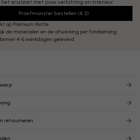
 het eruitziet met jouw verlichting en interieur.
Proefmonster bestellen
(
€ 2
)
kt op Premium Matte
ijk de materialen en de afwerking per fotobehang
 binnen 4-6 werkdagen geleverd
:
twerp
hang
n retourneren
alen