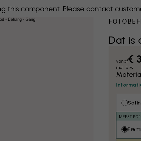
 this component. Please contact customer 
FOTOBE
Dat is
€ 
vanaf
incl. btw
Materia
Informati
Satin
MEEST POP
Prem