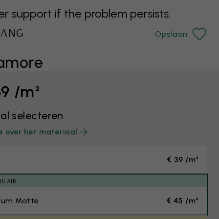
support if the problem persists.
HANG
Opslaan
 amore
39 /m²
al selecteren
e over het materiaal
€ 39 /m²
ULAIR
ium Matte
€ 45 /m²