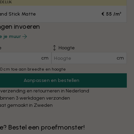
DELIJK
and Stick Matte
€ 55 /m²
gen invoeren
e je muur
e
Hoogte
cm
cm
0 cm toe aan breedte en hoogte
Aanpassen en bestellen
 verzending en retourneren in Nederland
 binnen 3 werkdagen verzonden
at gemaakt in Zweden
 je? Bestel een proefmonster!