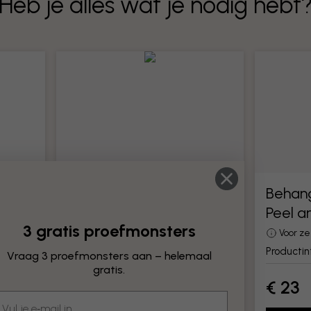
Heb je alles wat je nodig hebt
Behanggereedschap
Behan
Peel a
Alle gereedschappen voor het
3 gratis proefmonsters
monteren van behang
Voor z
Productinformatie
Producti
Vraag 3 proefmonsters aan – helemaal
gratis.
€ 23
€ 23
mail