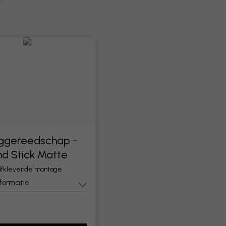
?
ggereedschap -
nd Stick Matte
elfklevende montage
nformatie