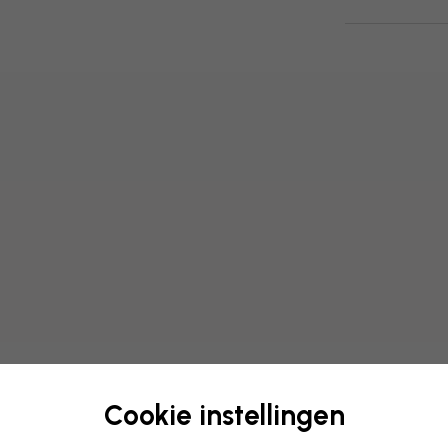
Cookie instellingen
Bewerk uw behang
Ons ontwerpteam kan elk mo