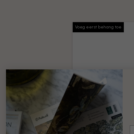
Voeg eerst behang toe
Behang plakken
Voldoende lijm voor je hele
bestelling
Productinformatie
€ 9
E