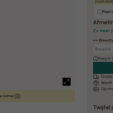
HUURVRIEN
Peel 
Afmetin
Zo meet j
Breedt
Voeg 6–1
Gratis
Wordt
Op ma
 je kamer
Twijfel