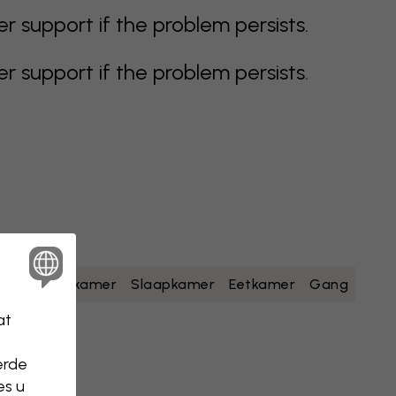
support if the problem persists.
support if the problem persists.
geel
Badkamer
Slaapkamer
Eetkamer
Gang
at
erde
es u