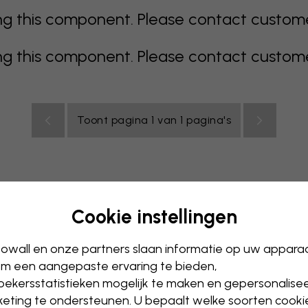
 this component. Please contact customer 
 this component. Please contact customer 
Toont pagina 1 van 1 pagina's
Cookie instellingen
s
kleurrijk
oranje
roze
paars
rood
turkoois
wit
owall en onze partners slaan informatie op uw appara
ntoor
Tienerkamer
Plafond
m een aangepaste ervaring te bieden,
ekersstatistieken mogelijk te maken en gepersonalise
eting te ondersteunen. U bepaalt welke soorten cooki