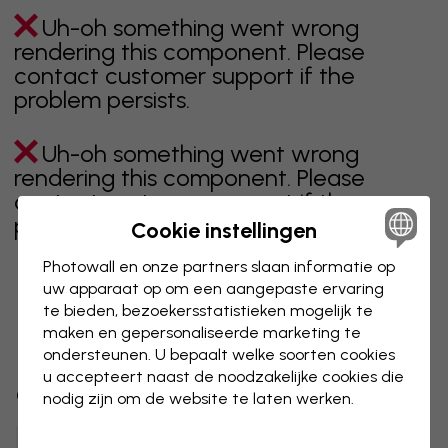
Uh-oh something went wrong
rendering this component. Please
contact customer support if the
problem persists.
Uh-oh something went wrong
rendering this component. Please
contact customer support if the
problem persists.
Cookie instellingen
Photowall en onze partners slaan informatie op
uw apparaat op om een aangepaste ervaring
te bieden, bezoekersstatistieken mogelijk te
Toont pagina 1 van 1 pagina's
maken en gepersonaliseerde marketing te
ondersteunen. U bepaalt welke soorten cookies
u accepteert naast de noodzakelijke cookies die
Ontdek meer categorieën
nodig zijn om de website te laten werken.
beige
zwart
zwart wit
blauw
bruin
groen