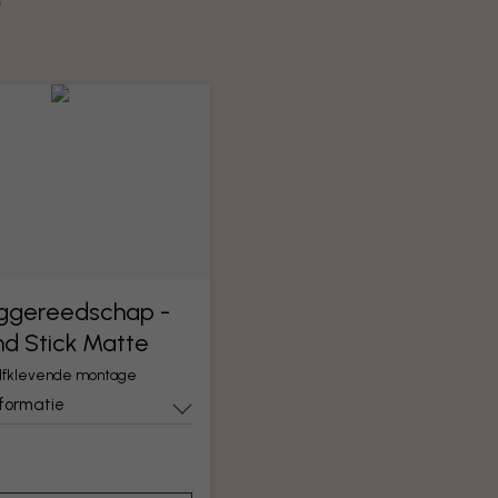
?
ggereedschap -
nd Stick Matte
elfklevende montage
nformatie