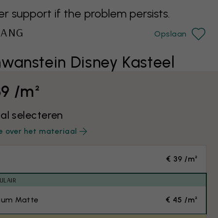
support if the problem persists.
HANG
Opslaan
wanstein Disney Kasteel
39 /m²
al selecteren
e over het materiaal
€ 39 /m²
ULAIR
ium Matte
€ 45 /m²