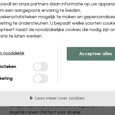
owall en onze partners slaan informatie op uw appara
Het formaat of de kleure
m een aangepaste ervaring te bieden,
Een object toevoegen of 
ekersstatistieken mogelijk te maken en gepersonalise
Een detail personaliseren
eting te ondersteunen. U bepaalt welke soorten cooki
Maak je eigen behang va
pteert naast de noodzakelijke cookies die nodig zijn 
Dien jouw wijzigingen in
ite te laten werken.
en noodakelijk
Accepteer alles
istieken
Geleverd in banen van 45 cm
keting
MEEST POPULAIR
Premium Matte
Lees meer over cookies
Premium behang met een eenvoudig te
reinigen oppervlak dat bestand is tegen het
dagelijks leven. Perfect voor drukke