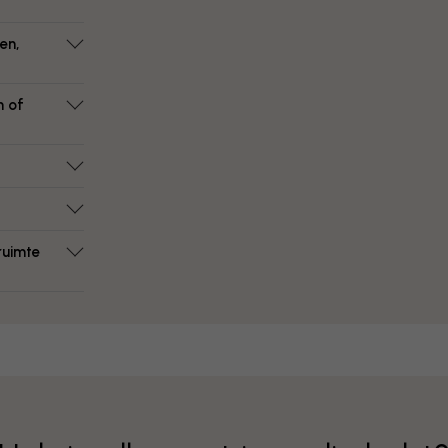
en,
n of
ruimte