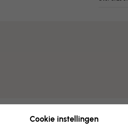
Cookie instellingen
Bewerk uw behang
Ons ontwerpteam kan elk mo