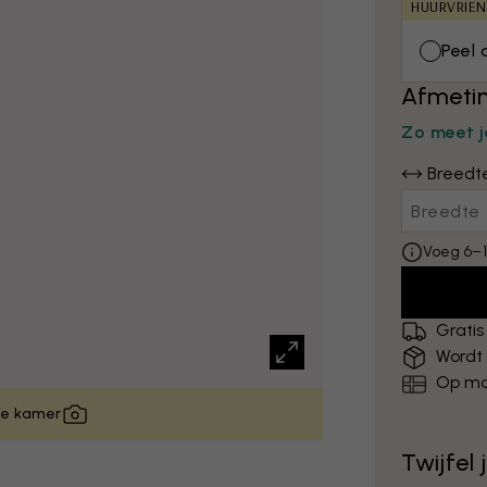
HUURVRIEN
Peel 
Afmetin
Zo meet j
Breedt
Voeg 6–1
Gratis
Wordt
Op ma
 je kamer
Twijfel