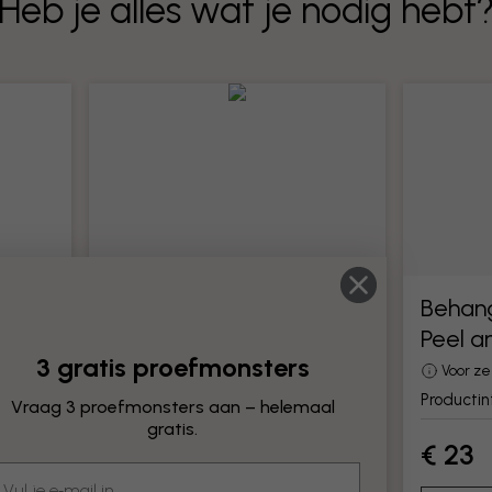
Heb je alles wat je nodig hebt
Behanggereedschap
Behan
Peel a
Alle gereedschappen voor het
3 gratis proefmonsters
monteren van behang
Voor z
Productinformatie
Producti
Vraag 3 proefmonsters aan – helemaal
gratis.
€ 23
€ 23
mail