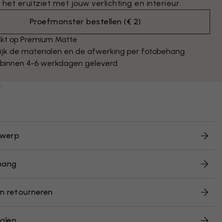
 het eruitziet met jouw verlichting en interieur.
Proefmonster bestellen
(
€ 2
)
kt op Premium Matte
ijk de materialen en de afwerking per fotobehang
 binnen 4-6 werkdagen geleverd
:
twerp
hang
n retourneren
alen