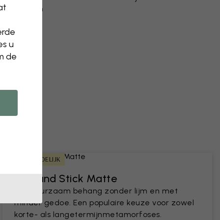
at
n aanpassen
verwijderen
erde
es u
n een foto
om de
HUURVRIENDELIJK
Peel and Stick Matte
Een duurzaam behang zonder lijm en met
minder gedoe. Een populaire keuze voor zowel
korte- als langetermijnmetamorfoses.