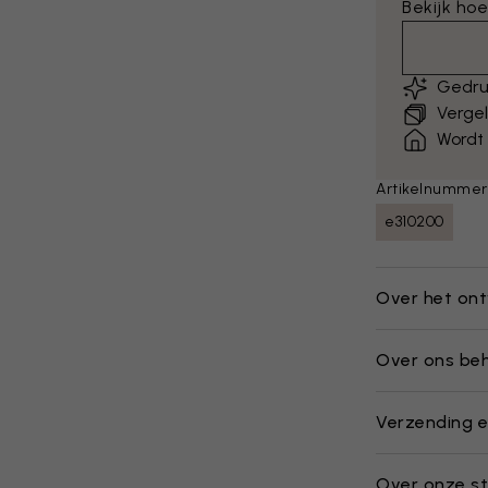
Bekijk hoe
Gedru
Vergel
Wordt
Artikelnummer
e310200
Over het on
Over ons be
Verzending e
Over onze st