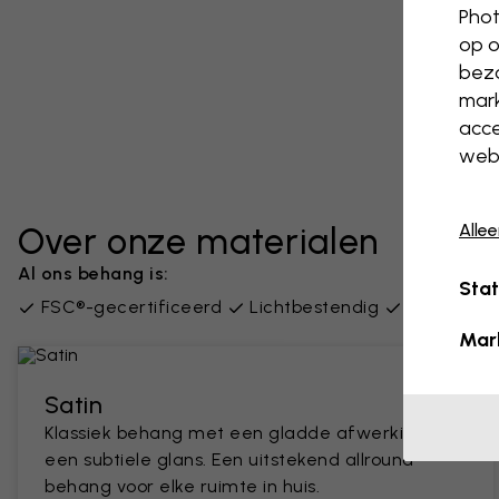
Phot
op o
bezo
mark
acce
webs
Alle
Over onze materialen
Al ons behang is:
Stat
FSC®-gecertificeerd
Lichtbestendig
PVC-vrij
Mar
Satin
Klassiek behang met een gladde afwerking en
een subtiele glans. Een uitstekend allround
behang voor elke ruimte in huis.