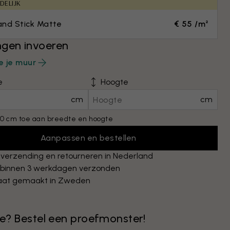
DELIJK
and Stick Matte
€ 55 /m²
gen invoeren
e je muur
e
Hoogte
cm
cm
0 cm toe aan breedte en hoogte
Aanpassen en bestellen
 verzending en retourneren in Nederland
 binnen 3 werkdagen verzonden
at gemaakt in Zweden
 je? Bestel een proefmonster!