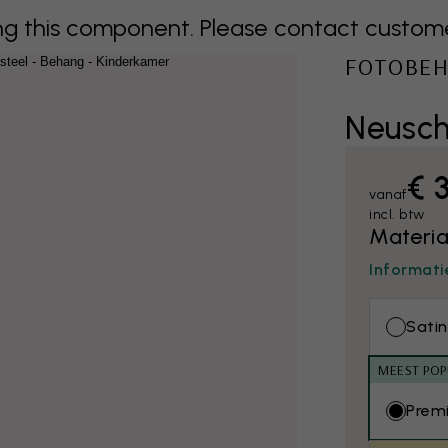
 this component. Please contact customer 
FOTOBE
Neusch
€ 
vanaf
incl. btw
Materia
Informati
Satin
MEEST POP
Prem