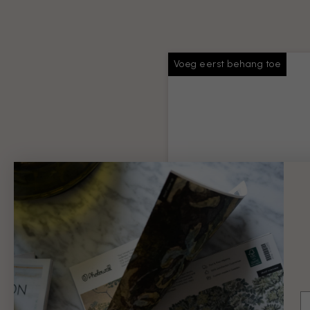
Voeg eerst behang toe
Behang plakken
Voldoende lijm voor je hele
bestelling
Productinformatie
€ 9
E