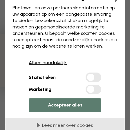
Photowall en onze partners slaan informatie op
uw apparaat op om een aangepaste ervaring
te bieden, bezoekersstatistieken mogelijk te
maken en gepersonaliseerde marketing te
ondersteunen. U bepaalt welke soorten cookies
u accepteert naast de noodzakelijke cookies die
3 gratis proefmonsters
nodig zijn om de website te laten werken.
Alleen noodakelijk
Statistieken
Marketing
Bewerk uw behang
Ons ontwerpteam kan elk motief aanpassen om het
Accepteer alles
uniek voor jou te maken.
Het formaat of de kleuren aanpassen
Een object toevoegen of verwijderen
Lees meer over cookies