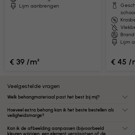
Gesch
Lijm aanbrengen
scho
Krasb
Vlekb
Brand
Lijm 
€ 39 /m²
€ 45 /
Veelgestelde vragen
Welk behangmateriaal past het best bij mij?
Hoeveel extra behang kan ik het beste bestellen als
veiligheidsmarge?
Kan ik de afbeelding aanpassen (bijvoorbeeld
kleuren wijzigen, een element verplaatsen of de