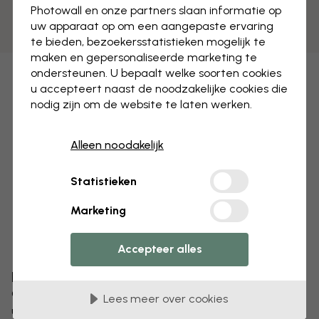
Photowall en onze partners slaan informatie op
uw apparaat op om een aangepaste ervaring
te bieden, bezoekersstatistieken mogelijk te
maken en gepersonaliseerde marketing te
ondersteunen. U bepaalt welke soorten cookies
u accepteert naast de noodzakelijke cookies die
nodig zijn om de website te laten werken.
Alleen noodakelijk
Statistieken
Marketing
Accepteer alles
Bewerk uw behang
Ons ontwerpteam kan elk motief aanpassen om het
Lees meer over cookies
uniek voor jou te maken.