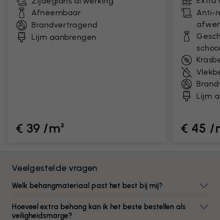
Extra
Zijdeglans afwerking
Afneembaar
Anti-
afwer
Brandvertragend
Gesch
Lijm aanbrengen
scho
Krasb
Vlekb
Brand
Lijm 
€ 39 /m²
€ 45 /
Veelgestelde vragen
Welk behangmateriaal past het best bij mij?
Hoeveel extra behang kan ik het beste bestellen als
veiligheidsmarge?