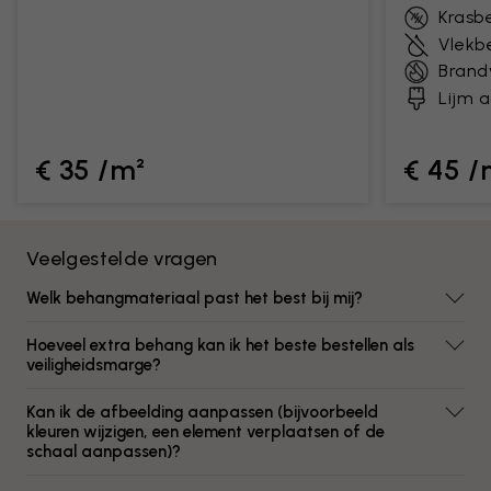
Krasb
Vlekb
Brand
Lijm 
€ 35 /m²
€ 45 /
Veelgestelde vragen
Welk behangmateriaal past het best bij mij?
Hoeveel extra behang kan ik het beste bestellen als
veiligheidsmarge?
Kan ik de afbeelding aanpassen (bijvoorbeeld
kleuren wijzigen, een element verplaatsen of de
schaal aanpassen)?