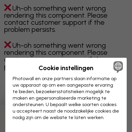
Uh-oh something went wrong
rendering this component. Please
contact customer support if the
problem persists.
Uh-oh something went wrong
rendering this component. Please
contact customer support if the
problem persists.
Cookie instellingen
Photowall en onze partners slaan informatie op
uw apparaat op om een aangepaste ervaring
te bieden, bezoekersstatistieken mogelijk te
Toont pagina 1 van 1 pagina's
maken en gepersonaliseerde marketing te
ondersteunen. U bepaalt welke soorten cookies
u accepteert naast de noodzakelijke cookies die
Ontdek meer categorieën
nodig zijn om de website te laten werken.
beige
zwart
zwart wit
blauw
bruin
groen