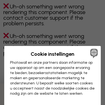
Uh-oh something went wrong
rendering this component. Please
contact customer support if the
problem persists.
Uh-oh something went wrong
rendering this component. Please
contact customer support if the
problem persists.
Cookie instellingen
Photowall en onze partners slaan informatie op
uw apparaat op om een aangepaste ervaring
te bieden, bezoekersstatistieken mogelijk te
Toont pagina 1 van 1 pagina's
maken en gepersonaliseerde marketing te
ondersteunen. U bepaalt welke soorten cookies
u accepteert naast de noodzakelijke cookies die
Ontdek meer categorieën
nodig zijn om de website te laten werken.
beige
zwart
zwart wit
blauw
bruin
groen