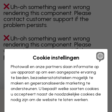
Uh-oh something went wrong
rendering this component. Please
contact customer support if the
problem persists.
Uh-oh something went wrong
rendering this component. Please
contact customer support if the
problem persists.
Cookie instellingen
Photowall en onze partners slaan informatie op
uw apparaat op om een aangepaste ervaring
te bieden, bezoekersstatistieken mogelijk te
Toont pagina 1 van 1 pagina's
maken en gepersonaliseerde marketing te
ondersteunen. U bepaalt welke soorten cookies
u accepteert naast de noodzakelijke cookies die
Ontdek meer categorieën
nodig zijn om de website te laten werken.
beige
zwart
zwart wit
blauw
bruin
groen