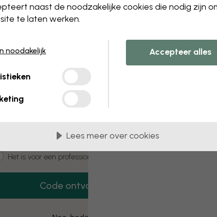
 this component. Please contact customer 
pteert naast de noodzakelijke cookies die nodig zijn 
ite te laten werken.
en noodakelijk
Accepteer alles
3 gratis proefmonsters
istieken
Vraag 3 proefmonsters aan – helemaal
gratis.
keting
mail
Lees meer over cookies
ustomer type
Het is voor mij
Het is voor een professioneel project
Code ontvangen