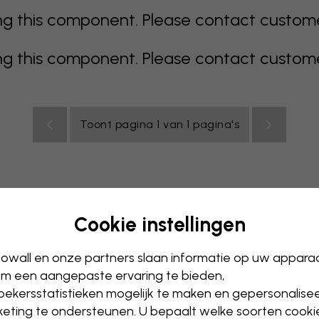
 this component. Please contact customer 
 this component. Please contact customer 
Toont pagina 1 van 1 pagina's
Cookie instellingen
s
kleurrijk
oranje
roze
paars
rood
turkoois
wit
owall en onze partners slaan informatie op uw appara
ntoor
Tienerkamer
Plafond
m een aangepaste ervaring te bieden,
ekersstatistieken mogelijk te maken en gepersonalise
eting te ondersteunen. U bepaalt welke soorten cooki