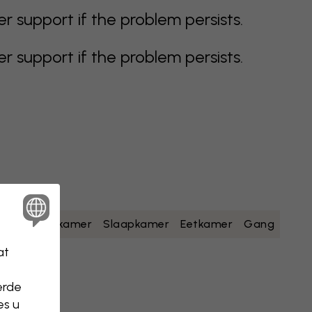
support if the problem persists.
support if the problem persists.
geel
Badkamer
Slaapkamer
Eetkamer
Gang
at
erde
es u