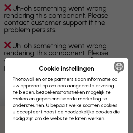
Uh-oh something went wrong
rendering this component. Please
contact customer support if the
problem persists.
Uh-oh something went wrong
rendering this component. Please
contact customer support if the
problem persists.
Cookie instellingen
Photowall en onze partners slaan informatie op
uw apparaat op om een aangepaste ervaring
te bieden, bezoekersstatistieken mogelijk te
Toont pagina 1 van 16 pagina's
maken en gepersonaliseerde marketing te
ondersteunen. U bepaalt welke soorten cookies
u accepteert naast de noodzakelijke cookies die
Ontdek meer categorieën
nodig zijn om de website te laten werken.
beige
zwart
zwart wit
blauw
bruin
groen